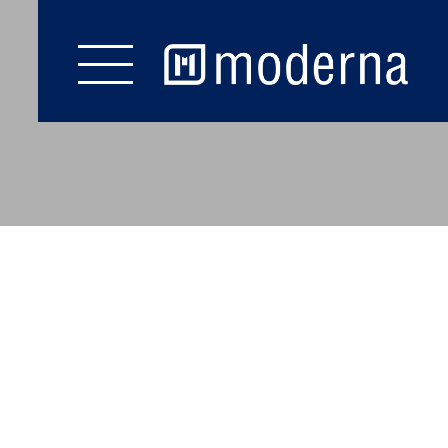
LAGERVERKAUF
COOKIE EINSTELLUNGEN
Start
Fußböden
Wand & Decke
Zubehör
Prospekte
Service
Kontakt