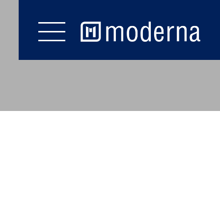
LAGERVERKAUF
COOKIE EINSTELLUNGEN
Start
Fußböden
Wand & Decke
Zubehör
Prospekte
Service
Kontakt