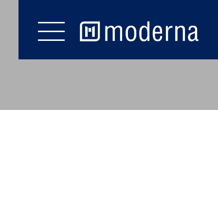
LAGERVERKAUF
COOKIE EINSTELLUNGEN
Start
Fußböden
Wand & Decke
Zubehör
Prospekte
Service
Kontakt