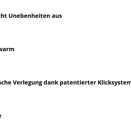
men wie z. B. Badezimmern verlegt werden. Von der Anwen
nd Außenbereiche und Nassräume wie z. B. Saunen, Duschk
 Räume mit Bodenablauf.
cht Unebenheiten aus
e Rigid-Coreboard gleichen die
moderna®
Vinylböden
Uneb
hes LVT-Vinyl. Das erleichtert die Montage und mindert di
 die Verlegung des Bodens.
warm
orteil des Bodens gegenüber Fliesen ist, dass sich der Bode
ache Verlegung dank patentierter Klicksyste
Klicksysteme kann der Kunde den Boden mit geringem Zeit
nn der Boden schwimmend verlegt wird (d.h. keine Verkleb
cher sein, dass das System allen Strapazen Stand hält. Unse
e
ts seit vielen Jahren erfolgreich auf dem Markt und haben s