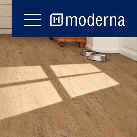
Start
Fußböden
Wand & Decke
Zubehör
Prospekte
Service
Kontakt