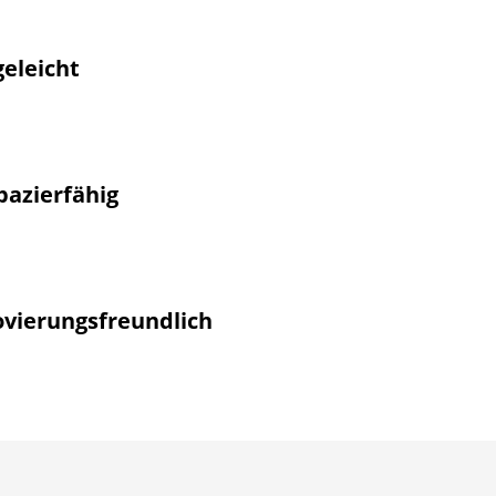
 Produktaufbau trägt dazu bei, dass
moderna®
Vinylböd
böden sind.
geleicht
 Vinylböden sehr pflegeleicht. Es genügt, wenn Sie die Ober
h Verschmutzung feucht wischen.
pazierfähig
müssen sich keinesfalls gegenüber Laminat oder Parkett in
 verstecken. Im Gegenteil: Die
moderna® Vinylböden
sind 
pazierfähigkeit fast nicht zu übertreffen.
vierungsfreundlich
ngen Aufbauhöhe lassen sich
moderna®
Vinylböden proble
grund verlegen, ohne dass zusätzliche Anpassungsmaßnah
nderen angrenzenden Bauteilen vorgenommen werden müss