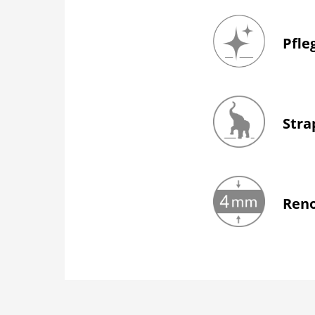
Der mehrschichtige
herkömmliche Hart
Pfle
Grundsätzlich sind
saugen und je nac
Stra
Unsere Vinylböden 
Strapazierfähigkeit
Robustheit und Stra
Reno
Aufgrund der geri
vorhandenen Unter
Türzargen oder a