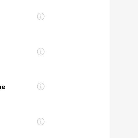
dung
abinen,
enheiten besser
e umfangreichen
n fußwarm anfühlt.
me
aufwand selbst
ung am Untergrund)
re gängigen
ich immer gut