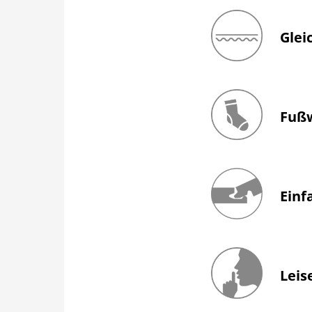
Kann in Feuchträu
ausgeschlossen si
Dampfbäder sowie
Glei
Durch das speziell
aus als herkömmlic
Vorbereitungen für
Fuß
Ein wesentlicher V
Einf
Dank patentierter 
verlegen. Auch we
können Sie sich si
Leis
Systeme sind berei
bewährt.