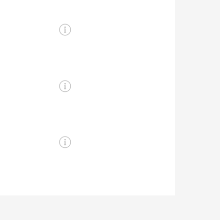
en
leiser als
fläche regelmäßig
 Bezug auf
in punkto
mlos auf dem
men z. B. an den
en.